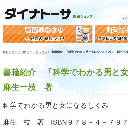
糖鎖ショップTOPへ
>
トピックス
>
書籍紹介 「科学でわかる男と女になるしくみ」 麻生一
書籍紹介 「科学でわかる男と
麻生一枝 著
科学でわかる男と女になるしくみ
麻生一枝 著 ISBN９７８－４－７９