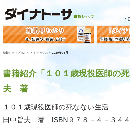
糖鎖ショップTOPへ
>
トピックス
>
2020年05月
書籍紹介「１０１歳現役医師の死
夫 著
１０１歳現役医師の死なない生活
田中旨夫 著 ISBN９７８－４－３４